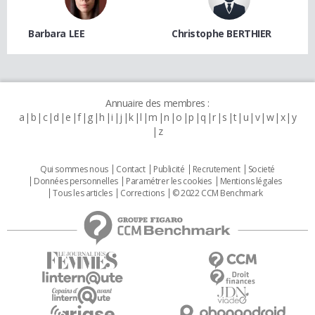
Barbara LEE
Christophe BERTHIER
Annuaire des membres :
a
b
c
d
e
f
g
h
i
j
k
l
m
n
o
p
q
r
s
t
u
v
w
x
y
z
Qui sommes nous
Contact
Publicité
Recrutement
Societé
Données personnelles
Paramétrer les cookies
Mentions légales
Tous les articles
Corrections
© 2022 CCM Benchmark