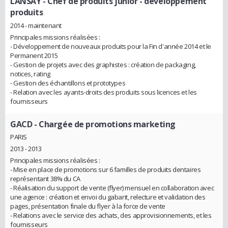
LANSAY
- Chef de produits junior - développement
produits
2014 - maintenant
Principales missions réalisées :
- Développement de nouveaux produits pour la Fin d'année 2014 et le
Permanent 2015
- Gestion de projets avec des graphistes : création de packaging,
notices, rating
- Gestion des échantillons et prototypes
- Relation avec les ayants-droits des produits sous licences et les
fournisseurs
GACD
- Chargée de promotions marketing
PARIS
2013 - 2013
Principales missions réalisées :
- Mise en place de promotions sur 6 familles de produits dentaires
représentant 38% du CA
- Réalisation du support de vente (flyer) mensuel en collaboration avec
une agence : création et envoi du gabarit, relecture et validation des
pages, présentation finale du flyer à la force de vente
- Relations avec le service des achats, des approvisionnements, et les
fournisseurs