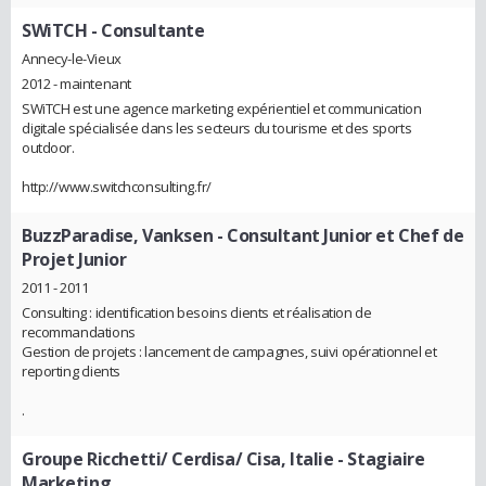
SWiTCH
- Consultante
Annecy-le-Vieux
2012 - maintenant
SWiTCH est une agence marketing expérientiel et communication
digitale spécialisée dans les secteurs du tourisme et des sports
outdoor.
http://www.switchconsulting.fr/
BuzzParadise, Vanksen
- Consultant Junior et Chef de
Projet Junior
2011 - 2011
Consulting : identification besoins clients et réalisation de
recommandations
Gestion de projets : lancement de campagnes, suivi opérationnel et
reporting clients
.
Groupe Ricchetti/ Cerdisa/ Cisa, Italie
- Stagiaire
Marketing