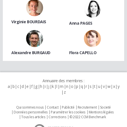
Virginie BOURDAIS
Anna PAGES
Alexandre BURGAUD
Flora CAPELLO
Annuaire des membres :
a
b
c
d
e
f
g
h
i
j
k
l
m
n
o
p
q
r
s
t
u
v
w
x
y
z
Qui sommes nous
Contact
Publicité
Recrutement
Societé
Données personnelles
Paramétrer les cookies
Mentions légales
Tous les articles
Corrections
© 2022 CCM Benchmark