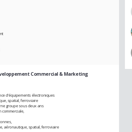
nt
x
éveloppement Commercial & Marketing
ance d’équipements électroniques
e, spatial, ferroviaire
xterne groupe sous deux ans
ion commerciale,
sonnes,
 aéronautique, spatial, ferroviaire