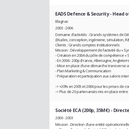
EADS Defence & Security
- Head o
Blagnac
2003 - 2006
Domaine d’activités : Grands systèmes de Dé
(Etudes, conception, ingénierie, simulation, R
Clients : Grands comptes institutionnels
Mission : Développement de l’activité du « S
- Création en 2004 du pôle de compétence « S
- En 2006 : 200p (France, Allemagne, Angleterr
- Mise en place d’une démarche transverse a
- Plan Marketing & Communication
- Préparation et participation aux salons int
-> +20% en 2005 et 2006 pour les prises de c
-> Plus de 20 partenariats mis en place entre
Société ECA (200p, 35M€)
- Direct
2000 - 2003
Mission : Direction d’une entité opérationnel