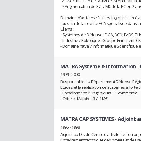
-> Diversification de l’activité S&I et création
-> Augmentation de 3 à 7 M€ de la PC en 2 an
Domaine d’activités : Etudes, logiciels et inté
(au sein de la société ECA spécialisée dans 
Clients :
- Systèmes de Défense : DGA, DCN, EADS, TH
- Industrie / Robotique : Groupe Finuchem, CE
- Domaine naval / Informatique Scientifique
MATRA Système & Information
- 
1999 - 2000
Responsable du Département Défense Régio
Etudes et la réalisation de systèmes à forte 
- Encadrement 35 ingénieurs + 1 commercial
- Chiffre d’Affaire : 3 à 4 M€
MATRA CAP SYSTEMES
- Adjoint a
1995 - 1998
Adjoint au Dir. du Centre d’activité de Toulon,
Encadrement technique des projets et des rép