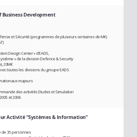
f Business Development
fense et Sécurité (programmes de plusieurs centaines de M€)
&T)
ystem Design Center » d’EADS,
ystème » de la division Defence & Security
e), 20M€
vec toutes les divisions du groupe EADS
ernationaux majeurs
ommande des activités Etudes et Simulation
 2005 et 2006
eur Activité “Systèmes & Information”
le de 35 personnes