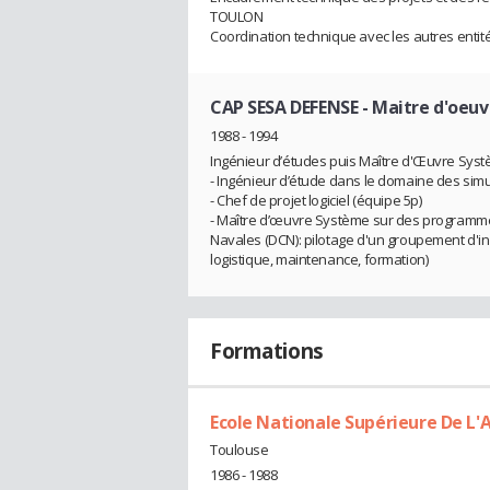
TOULON
Coordination technique avec les autres entit
CAP SESA DEFENSE
- Maitre d'oeuv
1988 - 1994
Ingénieur d’études puis Maître d'Œuvre Syst
- Ingénieur d’étude dans le domaine des sim
- Chef de projet logiciel (équipe 5p)
- Maître d’œuvre Système sur des programmes
Navales (DCN): pilotage d'un groupement d'ind
logistique, maintenance, formation)
Formations
Ecole Nationale Supérieure De L'
Toulouse
1986 - 1988