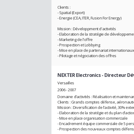
Clients :
- Spatial (Export)
- Energie (CEA, ITER, Fusion For Energy)
Mission : Développment d'activités
- Elaboration de la stratégie de développeme
- Marketing de l'offre
- Prospection et Lobbying
- Mise en place de partenariat internationau
- Pilotage et négociation des offres
NEXTER Electronics
- Directeur D
Versailles
2006 - 2007
Domaine d’activités : Réalisation et mainten
Clients : Grands comptes défense, aéronautiqu
Mission : Diversification de l’activité, 30% e
- Elaboration de la stratégie et du plan d’act
- Mise en place organisation commerciale
- Encadrement équipe commerciale de 5 per
- Prospection des nouveaux comptes défense,