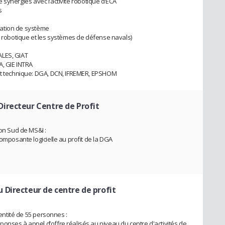
 de synergies avec l’activité robotique d’ECA
s
gration de système
la robotique et les systèmes de défense navals)
ALES, GIAT
A, GIE INTRA
 et technique: DGA, DCN, IFREMER, EPSHOM
Directeur Centre de Profit
n Sud de MS&I :
composante logicielle au profit de la DGA
u Directeur de centre de profit
 entité de 55 personnes :
onses à appel d’offre réalisés au niveau du centre d'activités de