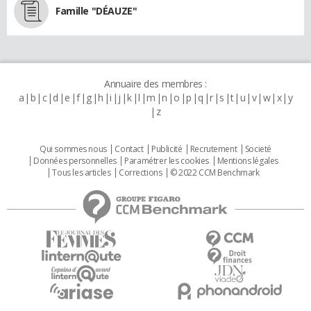
Famille "DÉAUZE"
Annuaire des membres :
a
b
c
d
e
f
g
h
i
j
k
l
m
n
o
p
q
r
s
t
u
v
w
x
y
z
Qui sommes nous
Contact
Publicité
Recrutement
Societé
Données personnelles
Paramétrer les cookies
Mentions légales
Tous les articles
Corrections
© 2022 CCM Benchmark