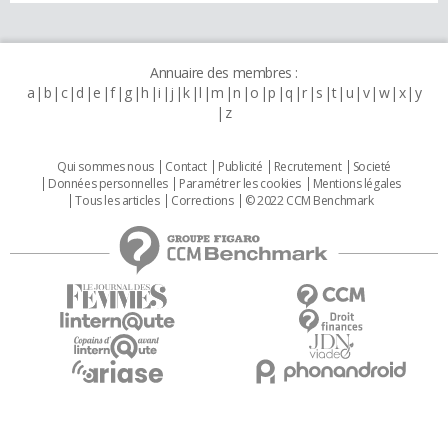
Annuaire des membres :
a
b
c
d
e
f
g
h
i
j
k
l
m
n
o
p
q
r
s
t
u
v
w
x
y
z
Qui sommes nous
Contact
Publicité
Recrutement
Societé
Données personnelles
Paramétrer les cookies
Mentions légales
Tous les articles
Corrections
© 2022 CCM Benchmark