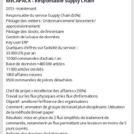
MECAPACK
- Responsable Supply Chain
2013 - maintenant
Responsable du service Supply Chain (50%)
Pilotage des métiers : Ordonnancement/ lancement /
approvisionnement
Pilotage des stocks, de l’inventaire
Gestion de la base de données
Key user ERP
Quelques chiffres sur l’activité du service :
33 000 Ofs par an
10 000 commandes d’achats / an
Base de données +480 000 articles
11 000 articles stockés
1800 affaires neuves
9500 commandes de pièces détachées
Chef de projet « excellence des affaires » (50%)
Travail sur les flux physiques et les flux d’informations
Objectif : améliorer l’efficience des organisations
Comment : animation de groupe de travail pluri-disciplinaire. Utilisation
de la méthode Brown paper
Résultats : mise en place de 2 flux simplifiés de traitement de
commande, notamment un flux permettant une livraison en moins de 5
jours ouvrés.
Refonte des dossiers de Fabrication