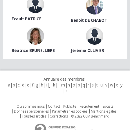
Ecault PATRICE
Benoît DE CHABOT
Béatrice BRUNELLIERE
Jérémie OLLIVIER
Annuaire des membres :
a
b
c
d
e
f
g
h
i
j
k
l
m
n
o
p
q
r
s
t
u
v
w
x
y
z
Qui sommes nous
Contact
Publicité
Recrutement
Societé
Données personnelles
Paramétrer les cookies
Mentions légales
Tous les articles
Corrections
© 2022 CCM Benchmark