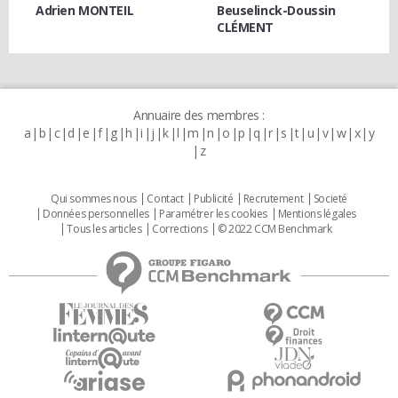
Adrien MONTEIL
Beuselinck-Doussin
CLÉMENT
Annuaire des membres :
a
b
c
d
e
f
g
h
i
j
k
l
m
n
o
p
q
r
s
t
u
v
w
x
y
z
Qui sommes nous
Contact
Publicité
Recrutement
Societé
Données personnelles
Paramétrer les cookies
Mentions légales
Tous les articles
Corrections
© 2022 CCM Benchmark