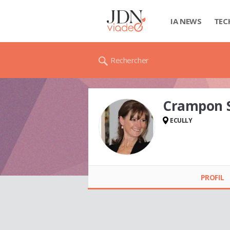
IA NEWS
TEC
Rechercher
Crampon 
ECULLY
Crampon SYLVIE
PROFIL