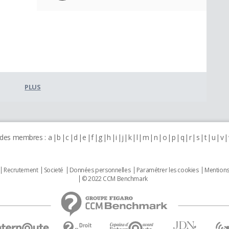
PLUS
 des membres :
a
b
c
d
e
f
g
h
i
j
k
l
m
n
o
p
q
r
s
t
u
v
Recrutement
Societé
Données personnelles
Paramétrer les cookies
Mentions
© 2022 CCM Benchmark