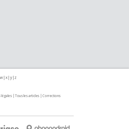
w
x
y
z
 légales
Tous les articles
Corrections