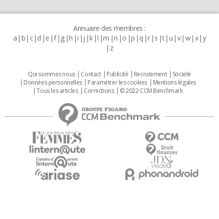
Annuaire des membres :
a
b
c
d
e
f
g
h
i
j
k
l
m
n
o
p
q
r
s
t
u
v
w
x
y
z
Qui sommes nous
Contact
Publicité
Recrutement
Societé
Données personnelles
Paramétrer les cookies
Mentions légales
Tous les articles
Corrections
© 2022 CCM Benchmark