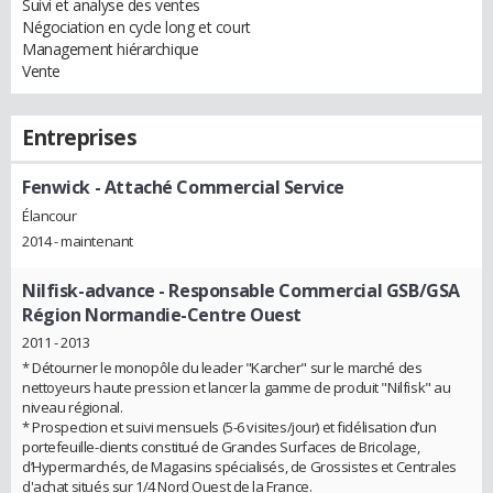
Suivi et analyse des ventes
Négociation en cycle long et court
Management hiérarchique
Vente
Entreprises
Fenwick
- Attaché Commercial Service
Élancour
2014 - maintenant
Nilfisk-advance
- Responsable Commercial GSB/GSA
Région Normandie-Centre Ouest
2011 - 2013
* Détourner le monopôle du leader "Karcher" sur le marché des
nettoyeurs haute pression et lancer la gamme de produit "Nilfisk" au
niveau régional.
* Prospection et suivi mensuels (5-6 visites/jour) et fidélisation d’un
portefeuille-clients constitué de Grandes Surfaces de Bricolage,
d’Hypermarchés, de Magasins spécialisés, de Grossistes et Centrales
d'achat situés sur 1/4 Nord Ouest de la France.