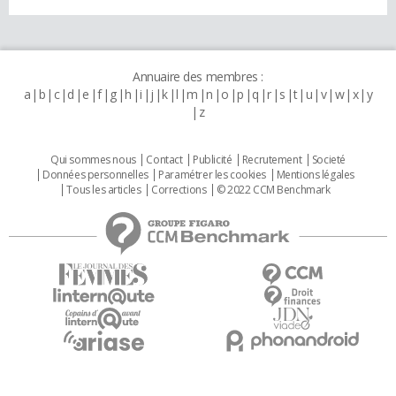
Annuaire des membres :
a
b
c
d
e
f
g
h
i
j
k
l
m
n
o
p
q
r
s
t
u
v
w
x
y
z
Qui sommes nous
Contact
Publicité
Recrutement
Societé
Données personnelles
Paramétrer les cookies
Mentions légales
Tous les articles
Corrections
© 2022 CCM Benchmark