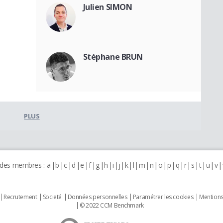
Julien SIMON
Stéphane BRUN
PLUS
 des membres :
a
b
c
d
e
f
g
h
i
j
k
l
m
n
o
p
q
r
s
t
u
v
Recrutement
Societé
Données personnelles
Paramétrer les cookies
Mentions
© 2022 CCM Benchmark