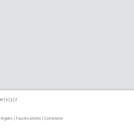
w
x
y
z
 légales
Tous les articles
Corrections