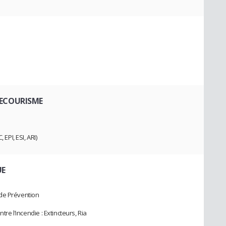
SECOURISME
 EPI, ESI, ARI)
UE
 de Prévention
tre l’incendie : Extincteurs, Ria