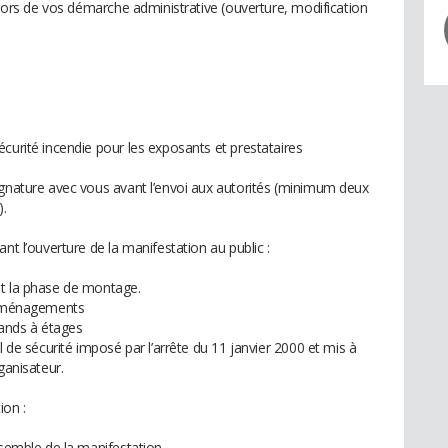
é lors de vos démarche administrative (ouverture, modification
curité incendie pour les exposants et prestataires
ignature avec vous avant l’envoi aux autorités (minimum deux
).
nt l’ouverture de la manifestation au public :
nt la phase de montage.
t aménagements
tands à étages
l de sécurité imposé par l’arrête du 11 janvier 2000 et mis à
ganisateur.
ion :
nsemble de la manifestation