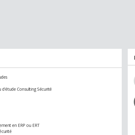
tudes
au d'étude Consulting Sécurité
issement en ERP ou ERT
curité