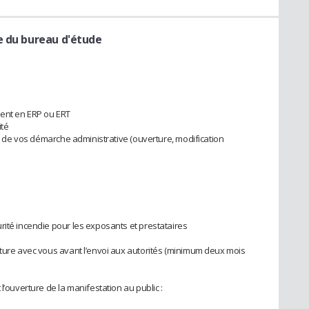
e du bureau d'étude
ment en ERP ou ERT
ité
ors de vos démarche administrative (ouverture, modification
rité incendie pour les exposants et prestataires
ature avec vous avant l’envoi aux autorités (minimum deux mois
l’ouverture de la manifestation au public :