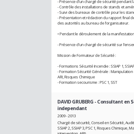
- Présence d’un chargé de sécurité pendant 
- Contrôle des installations de stands et a
- Suivi des bureaux de contrôle pour les sta
- Présentation et rédaction du rapport final d
des autorités au bureau de l’organisateur.
• Pendant le déroulement de la manifestation
- Présence d’un chargé de sécurité sur l’ens
Mission de Formateur de Sécurité :
- Formations Sécurité Incendie : SSIAP 1, SSIA
- Formation Sécurité Générale : Manipulation
ARI, Risques Chimique
- Formation secourisme : PSC 1, SST
DAVID GRUBERG
- Consultant en S
independant
2009 - 2013
Chargé de sécurité, Conseil en Sécurité, Audi
SSIAP 2, SSIAP 3, PSC 1, Risques Chimique, M
intervention, ARI)