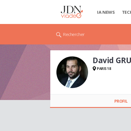
IA NEWS
TEC
Rechercher
David GR
PARIS 18
David GRUBERG
PROFIL