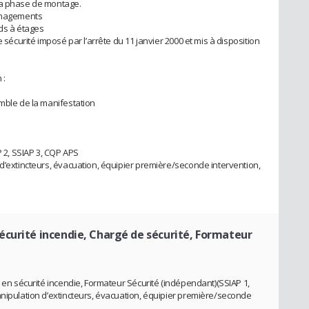
la phase de montage.
ménagements
nds à étages
e sécurité imposé par l’arrête du 11 janvier 2000 et mis à disposition
 :
emble de la manifestation
P 2, SSIAP 3, CQP APS
 d’extincteurs, évacuation, équipier première/seconde intervention,
écurité incendie, Chargé de sécurité, Formateur
t en sécurité incendie, Formateur Sécurité (indépendant)(SSIAP 1,
anipulation d’extincteurs, évacuation, équipier première/seconde