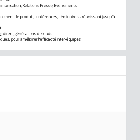
mmunication, Relations Presse, Evénements..
cement de produit, conférences, séminaires... réunissant jusqu'à
t
ng direct, générations de leads
ques, pour améliorer l'efficacité inter-équipes