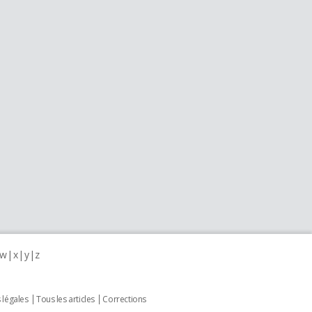
w
x
y
z
 légales
Tous les articles
Corrections