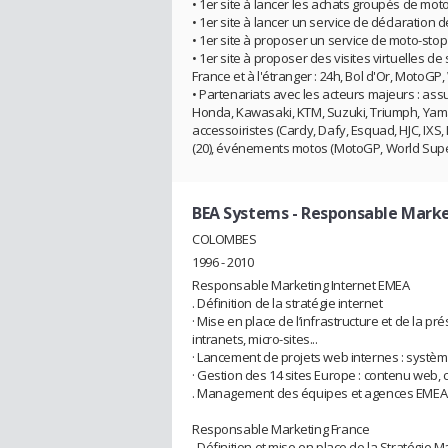
• 1er site à lancer les achats groupés de mot
• 1er site à lancer un service de déclaration de
• 1er site à proposer un service de moto-sto
• 1er site à proposer des visites virtuelles
France et à l'étranger : 24h, Bol d'Or, MotoGP,
• Partenariats avec les acteurs majeurs : ass
Honda, Kawasaki, KTM, Suzuki, Triumph, Yamaha.
accessoiristes (Cardy, Dafy, Esquad, HJC, IX
(20), événements motos (MotoGP, World Superbik
BEA Systems
- Responsable Mark
COLOMBES
1996 - 2010
Responsable Marketing Internet EMEA
. Définition de la stratégie internet
· Mise en place de l’infrastructure et de la p
intranets, micro-sites...
· Lancement de projets web internes : systè
· Gestion des 14 sites Europe : contenu web
. Management des équipes et agences EMEA
Responsable Marketing France
. Définition et mise en place de la Stratégie 