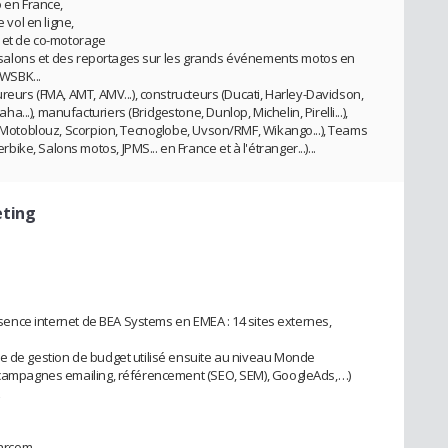
o en France,
 vol en ligne,
p et de co-motorage
 de salons et des reportages sur les grands événements motos en
 WSBK...
ureurs (FMA, AMT, AMV...), constructeurs (Ducati, Harley-Davidson,
..), manufacturiers (Bridgestone, Dunlop, Michelin, Pirelli...),
S, Motoblouz, Scorpion, Tecnoglobe, Uvson/RMF, Wikango...), Teams
e, Salons motos, JPMS... en France et à l'étranger...)...
eting
résence internet de BEA Systems en EMEA : 14 sites externes,
me de gestion de budget utilisé ensuite au niveau Monde
, campagnes emailing, référencement (SEO, SEM), GoogleAds,…)
Marcom