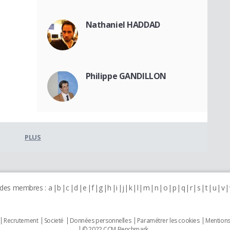
Nathaniel HADDAD
Philippe GANDILLON
PLUS
 des membres :
a
b
c
d
e
f
g
h
i
j
k
l
m
n
o
p
q
r
s
t
u
v
Recrutement
Societé
Données personnelles
Paramétrer les cookies
Mentions
© 2022 CCM Benchmark