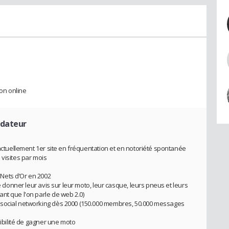
on online
ndateur
 actuellement 1er site en fréquentation et en notoriété spontanée
 visites par mois
Nets d’Or en 2002
de donner leur avis sur leur moto, leur casque, leurs pneus et leurs
nt que l'on parle de web 2.0)
 social networking dès 2000 (150.000 membres, 50.000 messages
sibilité de gagner une moto