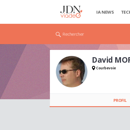
IA NEWS
TEC
Rechercher
David MO
Courbevoie
David MORCRETTE
PROFIL