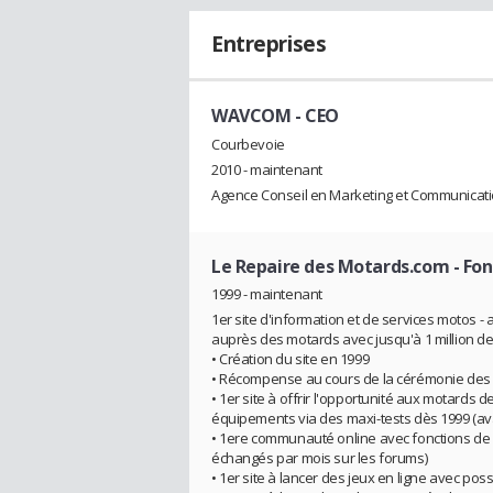
Entreprises
WAVCOM
- CEO
Courbevoie
2010 - maintenant
Agence Conseil en Marketing et Communicati
Le Repaire des Motards.com
- Fo
1999 - maintenant
1er site d'information et de services motos -
auprès des motards avec jusqu'à 1 million de
• Création du site en 1999
• Récompense au cours de la cérémonie des 
• 1er site à offrir l'opportunité aux motards 
équipements via des maxi-tests dès 1999 (ava
• 1ere communauté online avec fonctions de
échangés par mois sur les forums)
• 1er site à lancer des jeux en ligne avec pos