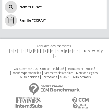
Nom "CORAY"
Famille "CORAY"
Annuaire des membres :
a
b
c
d
e
f
g
h
i
j
k
l
m
n
o
p
q
r
s
t
u
v
w
x
y
z
Qui sommes nous
Contact
Publicité
Recrutement
Societé
Données personnelles
Paramétrer les cookies
Mentions légales
Tous les articles
Corrections
© 2022 CCM Benchmark