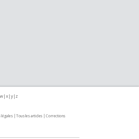
w
x
y
z
 légales
Tous les articles
Corrections