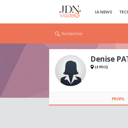
IA NEWS
TEC
Rechercher
Denise PA
LE PECQ
Denise PATRY
PROFIL