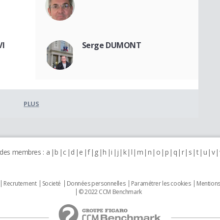
VI
Serge DUMONT
PLUS
 des membres :
a
b
c
d
e
f
g
h
i
j
k
l
m
n
o
p
q
r
s
t
u
v
Recrutement
Societé
Données personnelles
Paramétrer les cookies
Mentions
© 2022 CCM Benchmark