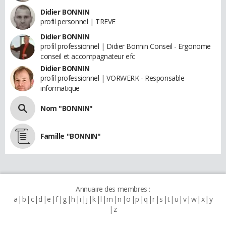
Didier BONNIN
profil personnel | TREVE
Didier BONNIN
profil professionnel | Didier Bonnin Conseil - Ergonome
conseil et accompagnateur efc
Didier BONNIN
profil professionnel | VORWERK - Responsable
informatique
Nom "BONNIN"
Famille "BONNIN"
Annuaire des membres :
a
b
c
d
e
f
g
h
i
j
k
l
m
n
o
p
q
r
s
t
u
v
w
x
y
z