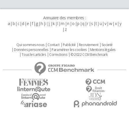
Annuaire des membres :
a
b
c
d
e
f
g
h
i
j
k
l
m
n
o
p
q
r
s
t
u
v
w
x
y
z
Qui sommes nous
Contact
Publicité
Recrutement
Societé
Données personnelles
Paramétrer les cookies
Mentions légales
Tous les articles
Corrections
© 2022 CCM Benchmark