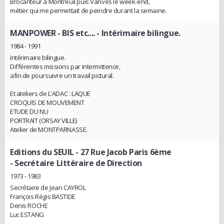
Brocanteur à Montreuil puis Vanves le week-end,
métier qui me permettait de peindre durant la semaine.
MANPOWER - BIS etc....
- Intérimaire bilingue.
1984 - 1991
Intérimaire bilingue.
Différentes missions par intermittence,
afin de poursuivre un travail pictural.
Et ateliers de L'ADAC : LAQUE
CROQUIS DE MOUVEMENT
ETUDE DU NU
PORTRAIT (ORSAY VILLE)
Atelier de MONTPARNASSE.
Editions du SEUIL - 27 Rue Jacob Paris 6ème
- Secrétaire Littéraire de Direction
1973 - 1983
Secrétaire de Jean CAYROL
François Régis BASTIDE
Denis ROCHE
Luc ESTANG