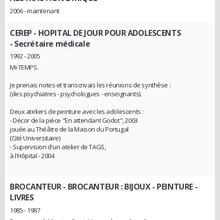
2006 - maintenant
CEREP - HOPITAL DE JOUR POUR ADOLESCENTS
- Secrétaire médicale
1992 - 2005
MI-TEMPS.
Je prenais notes et transcrivais les réunions de synthèse :
(des psychiatres - psychologues - enseignants).
Deux ateliers de peinture avec les adolescents :
- Décor de la pièce "En attendant Godot", 2003
jouée au Théâtre de la Maison du Portugal
(Cité Universitaire)
- Supervision d'un atelier de TAGS,
à l'Hôpital - 2004
BROCANTEUR
- BROCANTEUR : BIJOUX - PEINTURE -
LIVRES
1985 - 1987