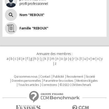
profil professionnel
Nom "REBOUX"
Famille "REBOUX"
Annuaire des membres :
a
b
c
d
e
f
g
h
i
j
k
l
m
n
o
p
q
r
s
t
u
v
w
x
y
z
Qui sommes nous
Contact
Publicité
Recrutement
Societé
Données personnelles
Paramétrer les cookies
Mentions légales
Tous les articles
Corrections
© 2022 CCM Benchmark