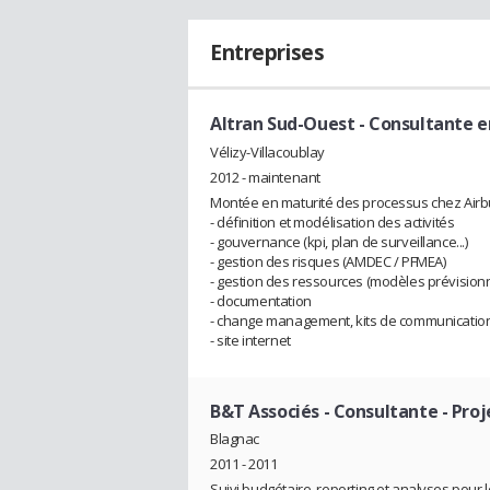
Entreprises
Altran Sud-Ouest
- Consultante e
Vélizy-Villacoublay
2012 - maintenant
Montée en maturité des processus chez Airb
- définition et modélisation des activités
- gouvernance (kpi, plan de surveillance...)
- gestion des risques (AMDEC / PFMEA)
- gestion des ressources (modèles prévisionn
- documentation
- change management, kits de communication,
- site internet
B&T Associés
- Consultante - Pro
Blagnac
2011 - 2011
Suivi budgétaire, reporting et analyses pou