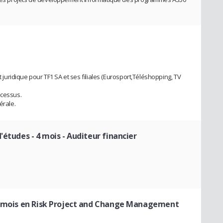
t juridique pour TF1 SA et ses filiales (Eurosport,Téléshopping, TV
ocessus.
érale.
d'études - 4 mois - Auditeur financier
4 mois en Risk Project and Change Management