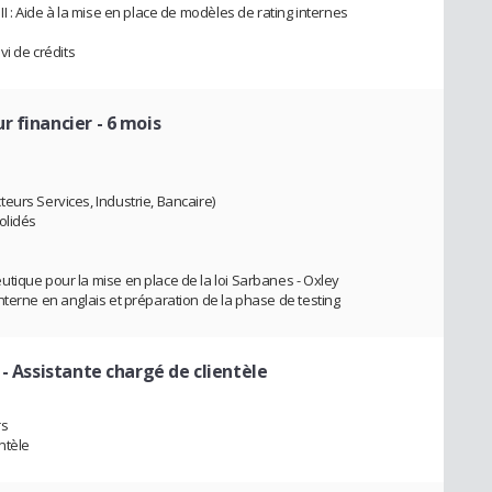
I : Aide à la mise en place de modèles de rating internes
vi de crédits
r financier - 6 mois
eurs Services, Industrie, Bancaire)
olidés
tique pour la mise en place de la loi Sarbanes - Oxley
nterne en anglais et préparation de la phase de testing
 - Assistante chargé de clientèle
rs
ntèle