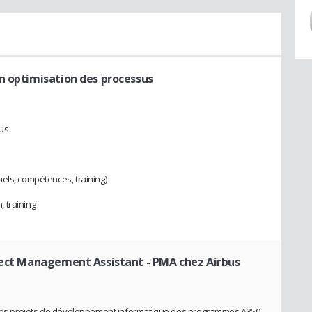
n optimisation des processus
us:
els, compétences, training)
 training
ject Management Assistant - PMA chez Airbus
r les projets de développement informatique des programmes A350