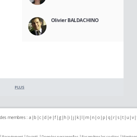
Olivier BALDACHINO
PLUS
 des membres :
a
b
c
d
e
f
g
h
i
j
k
l
m
n
o
p
q
r
s
t
u
v
Recrutement
Societé
Données personnelles
Paramétrer les cookies
Mentions