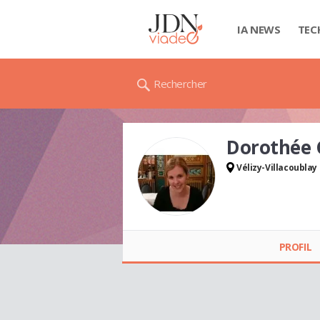
IA NEWS
TEC
Rechercher
Dorothée
Vélizy-Villacoublay
Dorothée CAMUS
CHEVALLIER
PROFIL