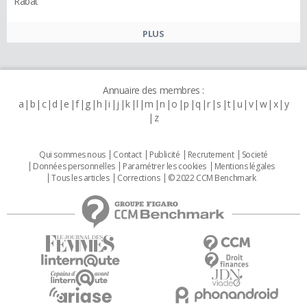
Rabat
PLUS
Annuaire des membres :
a
b
c
d
e
f
g
h
i
j
k
l
m
n
o
p
q
r
s
t
u
v
w
x
y
z
Qui sommes nous
Contact
Publicité
Recrutement
Societé
Données personnelles
Paramétrer les cookies
Mentions légales
Tous les articles
Corrections
© 2022 CCM Benchmark