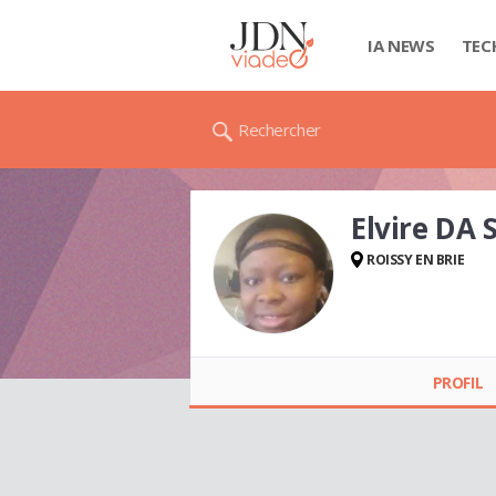
IA NEWS
TEC
Rechercher
Elvire DA 
ROISSY EN BRIE
Elvire DA SILVA
PROFIL