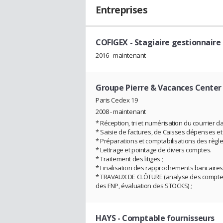
Entreprises
COFIGEX
- Stagiaire gestionnaire
2016 - maintenant
Groupe Pierre & Vacances Center
Paris Cedex 19
2008 - maintenant
* Réception, tri et numérisation du courrier d
* Saisie de factures, de Caisses dépenses et
* Préparations et comptabilisations des règ
* Lettrage et pointage de divers comptes.
* Traitement des litiges ;
* Finalisation des rapprochements bancaires é
* TRAVAUX DE CLÔTURE (analyse des comptes d
des FNP, évaluation des STOCKS) ;
HAYS
- Comptable fournisseurs