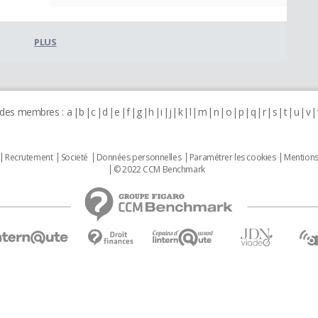
PLUS
 des membres :
a
b
c
d
e
f
g
h
i
j
k
l
m
n
o
p
q
r
s
t
u
v
Recrutement
Societé
Données personnelles
Paramétrer les cookies
Mentions
© 2022 CCM Benchmark