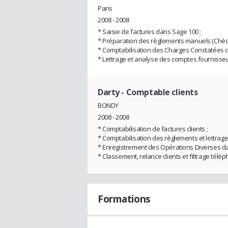
Paris
2008 - 2008
* Saisie de factures dans Sage 100 ;
* Préparation des règlements manuels (Chèq
* Comptabilisation des Charges Constatées 
* Lettrage et analyse des comptes fournisseur
Darty
- Comptable clients
BONDY
2008 - 2008
* Comptabilisation de factures clients ;
* Comptabilisation des règlements et lettrage
* Enregistrement des Opérations Diverses dans
* Classement, relance clients et filtrage télép
Formations