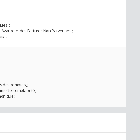
ues) ;
d'Avance et des Factures Non Parvenues ;
s. ;
s des comptes, ;
 Ciel comptabilité, ;
honique ;