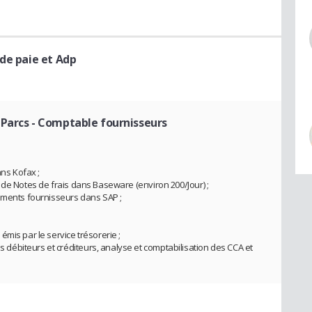
 de paie et Adp
 Parcs
- Comptable fournisseurs
ans Kofax ;
 de Notes de frais dans Baseware (environ 200/Jour) ;
lements fournisseurs dans SAP ;
mis par le service trésorerie ;
ébiteurs et créditeurs, analyse et comptabilisation des CCA et