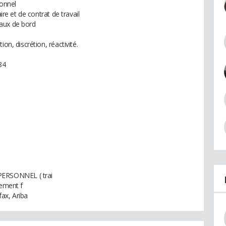
sonnel
ire et de contrat de travail
leaux de bord
on, discrétion, réactivité.
84
ERSONNEL ( trai
lement f
ax, Ariba