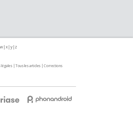
w
x
y
z
 légales
Tous les articles
Corrections