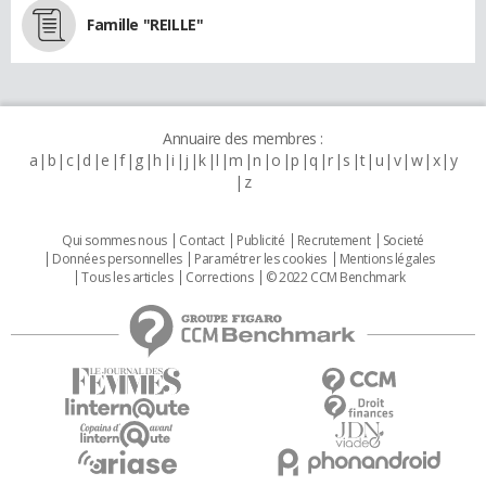
Famille "REILLE"
Annuaire des membres :
a
b
c
d
e
f
g
h
i
j
k
l
m
n
o
p
q
r
s
t
u
v
w
x
y
z
Qui sommes nous
Contact
Publicité
Recrutement
Societé
Données personnelles
Paramétrer les cookies
Mentions légales
Tous les articles
Corrections
© 2022 CCM Benchmark