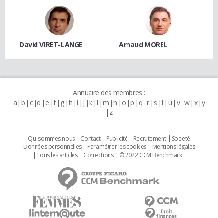
David VIRET-LANGE
Arnaud MOREL
Annuaire des membres :
a
b
c
d
e
f
g
h
i
j
k
l
m
n
o
p
q
r
s
t
u
v
w
x
y
z
Qui sommes nous
Contact
Publicité
Recrutement
Societé
Données personnelles
Paramétrer les cookies
Mentions légales
Tous les articles
Corrections
© 2022 CCM Benchmark