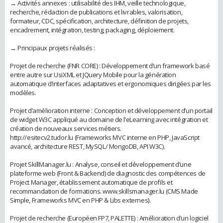
→ Activités annexes : utilisabilité des IHM, veille technologique,
recherche, rédaction de publications et livrables, valorisation,
formateur, CDC, spécification, architecture, définition de projets,
encadrement, intégration, testing, packaging, déploiement.
→ Principaux projets réalisés :
Projet de recherche (FNR CORE) : Développement d’un framework basé
entre autre sur UsiXML et JQuery Mobile pour la génération
automatique d’interfaces adaptatives et ergonomiques dirigées par les
modèles.
Projet d’amélioration interne : Conception et développement d’un portail
de widget W3C appliqué au domaine de l’eLearning avec intégration et
création de nouveaux services métiers.
http://esitecv2.tudor.lu (Frameworks MVC interne en PHP, JavaScript
avancé, architecture REST, MySQL/ MongoDB, API W3C).
Projet SkillManager.lu : Analyse, conseil et développement d’une
plateforme web (Front & Backend) de diagnostic des compétences de
Project Manager, établissement automatique de profils et
recommandation de formations. www.skillsmanager.lu (CMS Made
Simple, Frameworks MVC en PHP & Libs externes).
Projet de recherche (Européen FP7, PALETTE) : Amélioration d’un logiciel