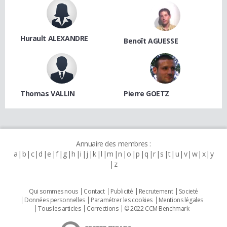
Hurault ALEXANDRE
Benoît AGUESSE
Thomas VALLIN
Pierre GOETZ
Annuaire des membres :
a
b
c
d
e
f
g
h
i
j
k
l
m
n
o
p
q
r
s
t
u
v
w
x
y
z
Qui sommes nous
Contact
Publicité
Recrutement
Societé
Données personnelles
Paramétrer les cookies
Mentions légales
Tous les articles
Corrections
© 2022 CCM Benchmark