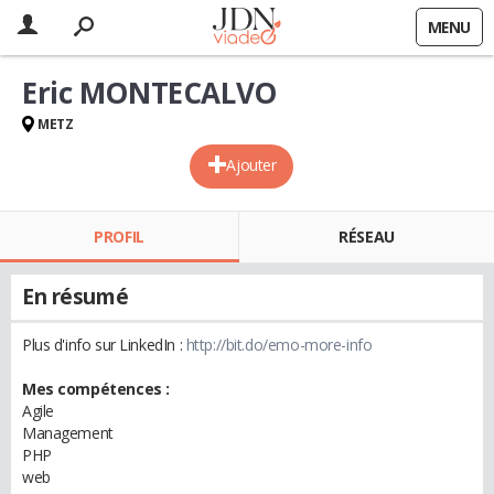
MENU
Eric MONTECALVO
METZ
Ajouter
PROFIL
RÉSEAU
En résumé
Plus d'info sur LinkedIn :
http://bit.do/emo-more-info
Mes compétences :
Agile
Management
PHP
web