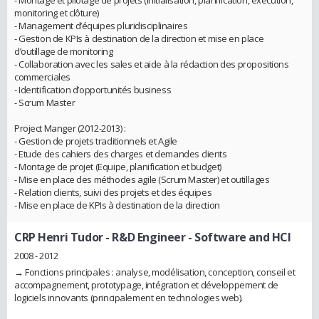
- Montage et pilotage de projets (Initialisation, planification, exécution,
monitoring et clôture)
- Management d’équipes pluridisciplinaires
- Gestion de KPIs à destination de la direction et mise en place
d’outillage de monitoring
- Collaboration avec les sales et aide à la rédaction des propositions
commerciales
- Identification d’opportunités business
- Scrum Master
Project Manger (2012-2013) :
- Gestion de projets traditionnels et Agile
- Etude des cahiers des charges et demandes clients
- Montage de projet (Equipe, planification et budget)
- Mise en place des méthodes agile (Scrum Master) et outillages
- Relation clients, suivi des projets et des équipes
- Mise en place de KPIs à destination de la direction
CRP Henri Tudor
- R&D Engineer - Software and HCI
2008 - 2012
→ Fonctions principales : analyse, modélisation, conception, conseil et
accompagnement, prototypage, intégration et développement de
logiciels innovants (principalement en technologies web).