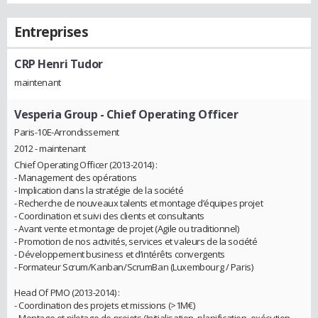
Entreprises
CRP Henri Tudor
maintenant
Vesperia Group
- Chief Operating Officer
Paris-10E-Arrondissement
2012 - maintenant
Chief Operating Officer (2013-2014) :
- Management des opérations
- Implication dans la stratégie de la société
- Recherche de nouveaux talents et montage d’équipes projet
- Coordination et suivi des clients et consultants
- Avant vente et montage de projet (Agile ou traditionnel)
- Promotion de nos activités, services et valeurs de la société
- Développement business et d’intérêts convergents
- Formateur Scrum/Kanban/ScrumBan (Luxembourg / Paris)
Head Of PMO (2013-2014) :
- Coordination des projets et missions (>1M€)