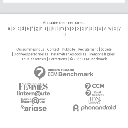
Annuaire des membres :
a
b
c
d
e
f
g
h
i
j
k
l
m
n
o
p
q
r
s
t
u
v
w
x
y
z
Qui sommes nous
Contact
Publicité
Recrutement
Societé
Données personnelles
Paramétrer les cookies
Mentions légales
Tous les articles
Corrections
© 2022 CCM Benchmark