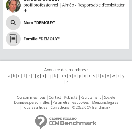
profil professionnel | Alméo - Responsable d'exploitation
rh
Nom "DEMOUY"
Famille "DEMOUY"
Annuaire des membres :
a
b
c
d
e
f
g
h
i
j
k
l
m
n
o
p
q
r
s
t
u
v
w
x
y
z
Qui sommes nous
Contact
Publicité
Recrutement
Societé
Données personnelles
Paramétrer les cookies
Mentions légales
Tous les articles
Corrections
© 2022 CCM Benchmark