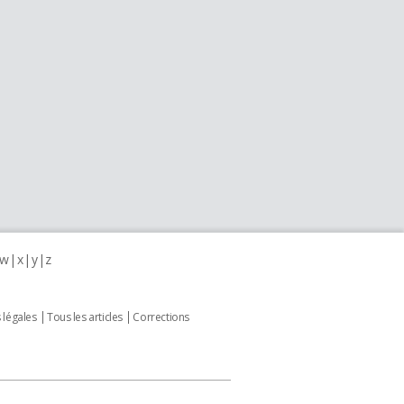
w
x
y
z
 légales
Tous les articles
Corrections