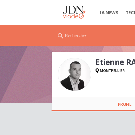
IA NEWS
TEC
Rechercher
Etienne R
MONTPELLIER
Etienne RACHEZ
PROFIL