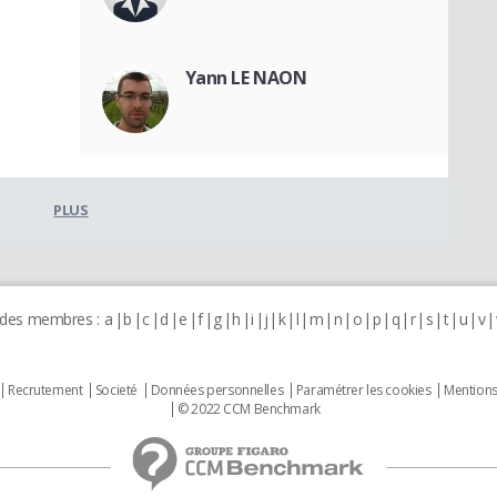
Yann LE NAON
PLUS
 des membres :
a
b
c
d
e
f
g
h
i
j
k
l
m
n
o
p
q
r
s
t
u
v
Recrutement
Societé
Données personnelles
Paramétrer les cookies
Mentions
© 2022 CCM Benchmark