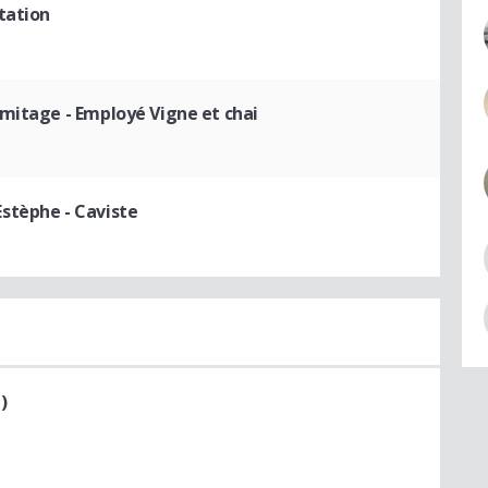
tation
rmitage
- Employé Vigne et chai
Estèphe
- Caviste
)