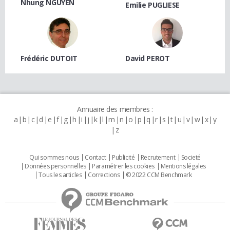
Nhung NGUYEN
Emilie PUGLIESE
Frédéric DUTOIT
David PEROT
Annuaire des membres :
a
b
c
d
e
f
g
h
i
j
k
l
m
n
o
p
q
r
s
t
u
v
w
x
y
z
Qui sommes nous
Contact
Publicité
Recrutement
Societé
Données personnelles
Paramétrer les cookies
Mentions légales
Tous les articles
Corrections
© 2022 CCM Benchmark