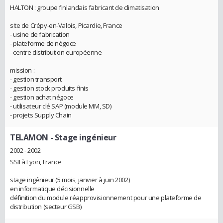
HALTON : groupe finlandais fabricant de climatisation
site de Crépy-en-Valois, Picardie, France
- usine de fabrication
- plateforme de négoce
- centre distribution européenne
mission :
- gestion transport
- gestion stock produits finis
- gestion achat négoce
- utilisateur clé SAP (module MM, SD)
- projets Supply Chain
TELAMON
- Stage ingénieur
2002 - 2002
SSII à Lyon, France
stage ingénieur (5 mois, janvier à juin 2002)
en informatique décisionnelle
définition du module réapprovisionnement pour une plateforme de
distribution (secteur GSB)