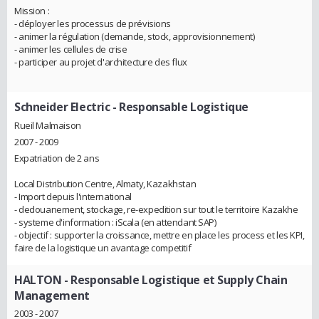
Mission :
- déployer les processus de prévisions
- animer la régulation (demande, stock, approvisionnement)
- animer les cellules de crise
- participer au projet d'architecture des flux
Schneider Electric
- Responsable Logistique
Rueil Malmaison
2007 - 2009
Expatriation de 2 ans
Local Distribution Centre, Almaty, Kazakhstan
- Import depuis l'international
- dedouanement, stockage, re-expedition sur tout le territoire Kazakhe
- systeme d'information : iScala (en attendant SAP)
- objectif : supporter la croissance, mettre en place les process et les KPI,
faire de la logistique un avantage competitif
HALTON
- Responsable Logistique et Supply Chain
Management
2003 - 2007