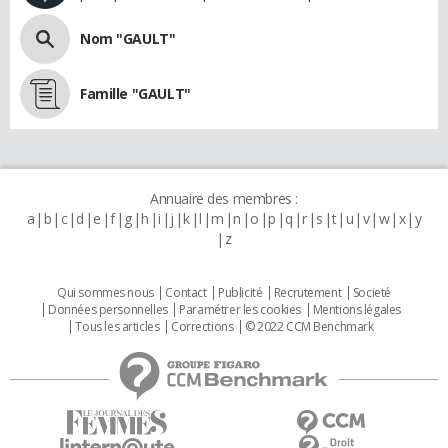
Nom "GAULT"
Famille "GAULT"
Annuaire des membres :
a
b
c
d
e
f
g
h
i
j
k
l
m
n
o
p
q
r
s
t
u
v
w
x
y
z
Qui sommes nous
Contact
Publicité
Recrutement
Societé
Données personnelles
Paramétrer les cookies
Mentions légales
Tous les articles
Corrections
© 2022 CCM Benchmark