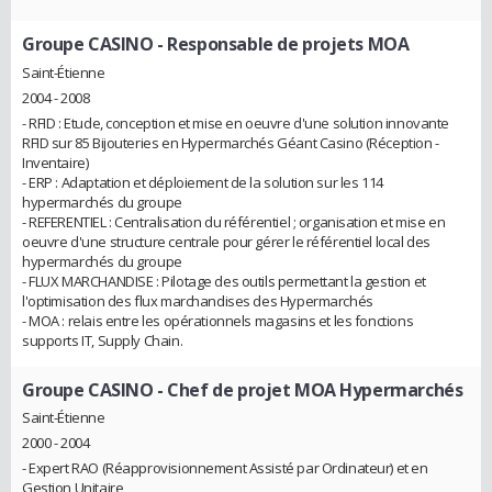
Groupe CASINO
- Responsable de projets MOA
Saint-Étienne
2004 - 2008
- RFID : Etude, conception et mise en oeuvre d'une solution innovante
RFID sur 85 Bijouteries en Hypermarchés Géant Casino (Réception -
Inventaire)
- ERP : Adaptation et déploiement de la solution sur les 114
hypermarchés du groupe
- REFERENTIEL : Centralisation du référentiel ; organisation et mise en
oeuvre d'une structure centrale pour gérer le référentiel local des
hypermarchés du groupe
- FLUX MARCHANDISE : Pilotage des outils permettant la gestion et
l'optimisation des flux marchandises des Hypermarchés
- MOA : relais entre les opérationnels magasins et les fonctions
supports IT, Supply Chain.
Groupe CASINO
- Chef de projet MOA Hypermarchés
Saint-Étienne
2000 - 2004
- Expert RAO (Réapprovisionnement Assisté par Ordinateur) et en
Gestion Unitaire