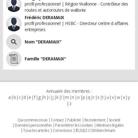
profil professionnel | Région Wallonne - Contrôleur des
routes et autoroutes de wallonie
Frédéric DERAMAIX
profil professionnel | HSBC - Directeur centre d affaires
entreprises
Nom "DERAMAIX"
Famille "DERAMAIX"
Annuaire des membres :
a
b
c
d
e
f
g
h
i
j
k
l
m
n
o
p
q
r
s
t
u
v
w
x
y
z
Qui sommes nous
Contact
Publicité
Recrutement
Societé
Données personnelles
Paramétrer les cookies
Mentions légales
Tous les articles
Corrections
© 2022 CCM Benchmark