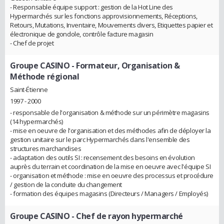
- Responsable équipe support : gestion de la Hot Line des
Hypermarchés sur les fonctions approvisionnements, Réceptions,
Retours, Mutations, Inventaire, Mouvements divers, Etiquettes papier et
électronique de gondole, contrôle facture magasin
- Chef de projet
Groupe CASINO
- Formateur, Organisation &
Méthode régional
Saint-Étienne
1997 - 2000
- responsable de l'organisation & méthode sur un périmètre magasins
(14 hypermarchés)
- mise en oeuvre de l'organisation et des méthodes afin de déployer la
gestion unitaire sur le parc Hypermarchés dans l'ensemble des
structures marchandises
- adaptation des outils SI : recensement des besoins en évolution
auprès du terrain et coordination de la mise en oeuvre avec l'équipe SI
- organisation et méthode : mise en oeuvre des processus et procédure
/ gestion de la conduite du changement
- formation des équipes magasins (Directeurs / Managers / Employés)
Groupe CASINO
- Chef de rayon hypermarché