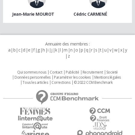
Jean-Marie MOUROT
Cédric CARMENÉ
Annuaire des membres :
a
b
c
d
e
f
g
h
i
j
k
l
m
n
o
p
q
r
s
t
u
v
w
x
y
z
Qui sommes nous
Contact
Publicité
Recrutement
Societé
Données personnelles
Paramétrer les cookies
Mentions légales
Tous les articles
Corrections
© 2022 CCM Benchmark