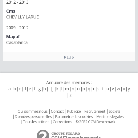
2012 - 2013
Cms
CHEVILLY LARUE
2009 - 2012
Mapaf
Casablanca
PLUS
Annuaire des membres :
a
b
c
d
e
f
g
h
i
j
k
l
m
n
o
p
q
r
s
t
u
v
w
x
y
z
Qui sommes nous
Contact
Publicité
Recrutement
Societé
Données personnelles
Paramétrer les cookies
Mentions légales
Tous les articles
Corrections
© 2022 CCM Benchmark