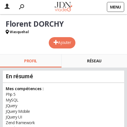
MENU
Florent DORCHY
Wasquehal
Ajouter
PROFIL
RÉSEAU
En résumé
Mes compétences :
Php 5
MySQL
JQuery
JQuery Mobile
JQuery UI
Zend framework