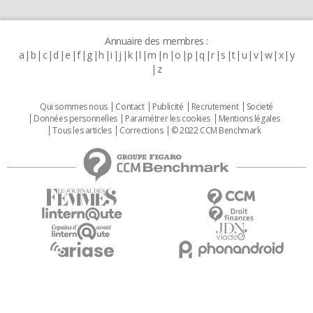
Annuaire des membres :
a
b
c
d
e
f
g
h
i
j
k
l
m
n
o
p
q
r
s
t
u
v
w
x
y
z
Qui sommes nous
Contact
Publicité
Recrutement
Societé
Données personnelles
Paramétrer les cookies
Mentions légales
Tous les articles
Corrections
© 2022 CCM Benchmark