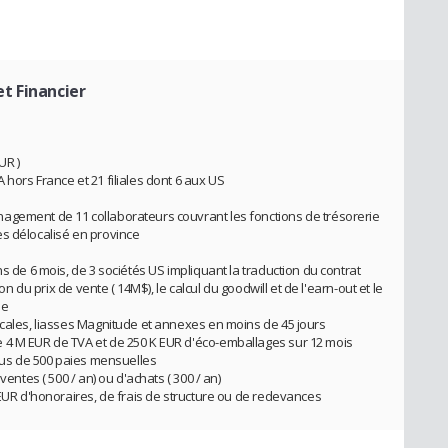
t Financier
UR )
hors France et 21 filiales dont 6 aux US
agement de 11 collaborateurs couvrant les fonctions de trésorerie
s délocalisé en province
s de 6 mois, de 3 sociétés US impliquant la traduction du contrat
ion du prix de vente ( 14M$), le calcul du goodwill et de l'earn-out et le
ue
scales, liasses Magnitude et annexes en moins de 45 jours
 4 M EUR de TVA et de 250 K EUR d'éco-emballages sur 12 mois
plus de 500 paies mensuelles
ventes ( 500 / an) ou d'achats ( 300 / an)
 EUR d'honoraires, de frais de structure ou de redevances