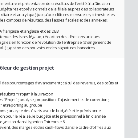
mmentaire et présentation des résultats de l'entité à la Direction
dgétaires et prévisionnels de la filiale auprès des collaborateurs
xiliaire et analytique) jusqu'aux clôtures mensuelles, trimestrielles
es comptes de résultats, des liasses fiscales et des annexes ;
VA française et anglaise et des DEB
ec tenue des livres légaux ; rédaction des décisions uniques
égales en fonction de l'évolution de l'entreprise (changement de
al...) ; gestion des pouvoirs et des signatures bancaires
ôleur de gestion projet
cul des pourcentages d'avancement ; calcul des revenus, des coûts et
ésultats "Projet" à la Direction
s "Projet" ; analyse, proposition d'ajustement et de correction ;
" et reporting au groupe
ions ; analyse des écarts avec le budgété et le prévisionnel
ion pour le réalisé, le budgété et le prévisionnel à fin d'année
de gestion dans Hyperion Entreprise 6
revient, des marges et des cash-flows dans le cadre d'offres aux