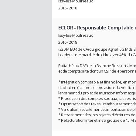
Issy-les-Moulineaux
2016 - 2018
ECLOR
- Responsable Comptable e
Issy-les-Moulineaux
2016 - 2018
(220 M EUR de CA) du groupe Agrial (5,2 Mds E
Leader sur le marché du cidre avec 45% du CA 
Rattaché au DAF de la Branche Boissons. Man
et de comptabilité dont un CSP de 4 personne
* Intégration comptable et financière, en moin
d'achat en écritures et provisions, la vérificat
lancement du projet de migration informatiq
* Production des comptes sociaux, liasses fi
* Optimisation des taxes : remboursement de
* Validation, retraitement et importation de 
* Retraitement des lots rejetés d'écritures de 
* Refacturation inter et intra groupe de 15 M