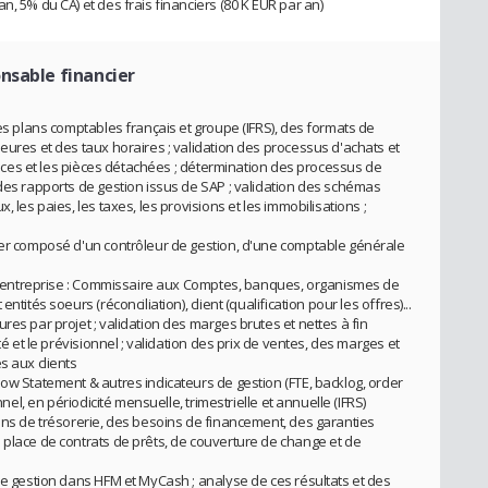
n, 5% du CA) et des frais financiers (80 K EUR par an)
nsable financier
des plans comptables français et groupe (IFRS), des formats de
eures et des taux horaires ; validation des processus d'achats et
rvices et les pièces détachées ; détermination des processus de
 des rapports de gestion issus de SAP ; validation des schémas
 les paies, les taxes, les provisions et les immobilisations ;
ier composé d'un contrôleur de gestion, d'une comptable générale
e l'entreprise : Commissaire aux Comptes, banques, organismes de
tités soeurs (réconciliation), client (qualification pour les offres)...
res par projet ; validation des marges brutes et nettes à fin
té et le prévisionnel ; validation des prix de ventes, des marges et
s aux clients
low Statement & autres indicateurs de gestion (FTE, backlog, order
nnel, en périodicité mensuelle, trimestrielle et annuelle (IFRS)
ions de trésorerie, des besoins de financement, des garanties
 place de contrats de prêts, de couverture de change et de
 de gestion dans HFM et MyCash ; analyse de ces résultats et des