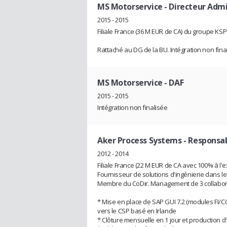
MS Motorservice
- Directeur Admi
2015 - 2015
Filiale France (36 M EUR de CA) du groupe KSP
Rattaché au DG de la BU. Intégration non fina
MS Motorservice
- DAF
2015 - 2015
Intégration non finalisée
Aker Process Systems
- Responsab
2012 - 2014
Filiale France (22 M EUR de CA avec 100% à l'
Fournisseur de solutions d'ingénierie dans l
Membre du CoDir. Management de 3 collaborat
* Mise en place de SAP GUI 7.2 (modules FI/CO
vers le CSP basé en Irlande
* Clôture mensuelle en 1 jour et production d