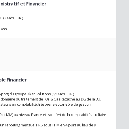
nistratif et Financier
G (2 Mds EUR ).
lisée.
le Financier
export) du groupe Aker Solutions (5,5 Mds EUR )
e domaine du traitement de l'Oil & GasRattaché au DG de la BU.
eurs en comptabilité, trésorerie et contrôle de gestion
 et MM) au niveau France et transfert de la comptabilité auxiliaire
'un reporting mensuel IFRS sous HFM en 4 jours au lieu de 9