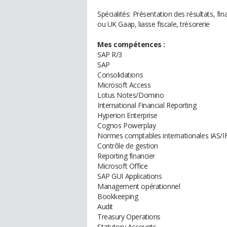
Spécialités: Présentation des résultats, f
ou UK Gaap, liasse fiscale, trésorerie
Mes compétences :
SAP R/3
SAP
Consolidations
Microsoft Access
Lotus Notes/Domino
International Financial Reporting
Hyperion Enterprise
Cognos Powerplay
Normes comptables internationales IAS/I
Contrôle de gestion
Reporting financier
Microsoft Office
SAP GUI Applications
Management opérationnel
Bookkeeping
Audit
Treasury Operations
Statutory Accounts