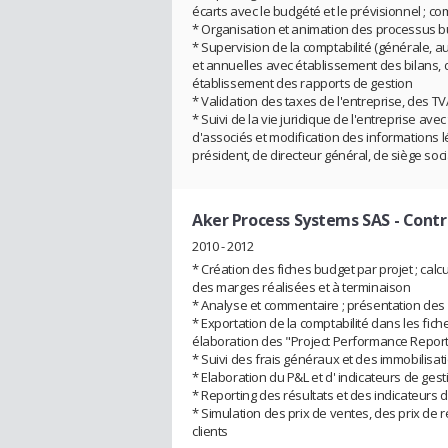
écarts avec le budgété et le prévisionnel ; co
* Organisation et animation des processus bu
* Supervision de la comptabilité (générale, au
et annuelles avec établissement des bilans, d
établissement des rapports de gestion
* Validation des taxes de l'entreprise, des T
* Suivi de la vie juridique de l'entreprise av
d'associés et modification des informations l
président, de directeur général, de siège soci
Aker Process Systems SAS
- Contr
2010 - 2012
* Création des fiches budget par projet ; cal
des marges réalisées et à terminaison
* Analyse et commentaire ; présentation des r
* Exportation de la comptabilité dans les fiche
élaboration des "Project Performance Report
* Suivi des frais généraux et des immobilisat
* Elaboration du P&L et d' indicateurs de gest
* Reporting des résultats et des indicateurs 
* Simulation des prix de ventes, des prix de 
clients