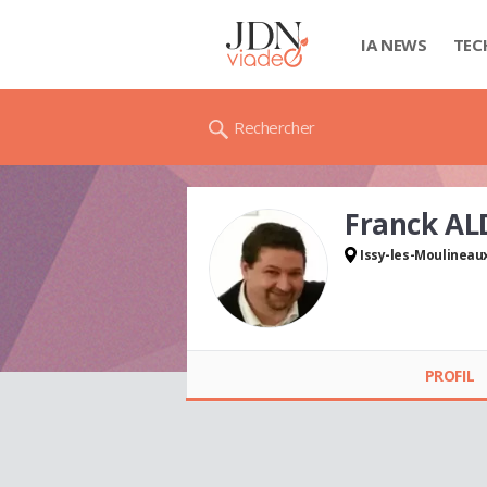
IA NEWS
TEC
Rechercher
Franck AL
Issy-les-Moulineau
Franck ALDEBERT
PROFIL