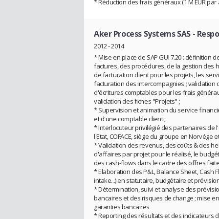
* Réduction des frais généraux (1 M EUR par a
Aker Process Systems SAS
- Respo
2012 - 2014
* Mise en place de SAP GUI 7.20 : définition 
factures, des procédures, de la gestion des h
de facturation client pour les projets, les se
facturation des intercompagnies ; validation
d'écritures comptables pour les frais généraux,
validation des fiches "Projets" ;
* Supervision et animation du service financ
et d'une comptable client ;
* Interlocuteur privilégié des partenaires d
l'Etat, COFACE, siège du groupe en Norvége et en
* Validation des revenus, des coûts & des heu
d'affaires par projet pour le réalisé, le budgé
des cash-flows dans le cadre des offres faite
* Elaboration des P&L, Balance Sheet, Cash F
intake...) en statutaire, budgétaire et prévisio
* Détermination, suivi et analyse des prévis
bancaires et des risques de change ; mise en
garanties bancaires
* Reporting des résultats et des indicateurs