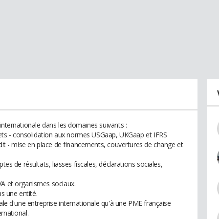
internationale dans les domaines suivants :
rojets - consolidation aux normes USGaap, UKGaap et IFRS
udit - mise en place de financements, couvertures de change et
tes de résultats, liasses fiscales, déclarations sociales,
VA et organismes sociaux.
 une entité.
iale d'une entreprise internationale qu'à une PME française
rnational.