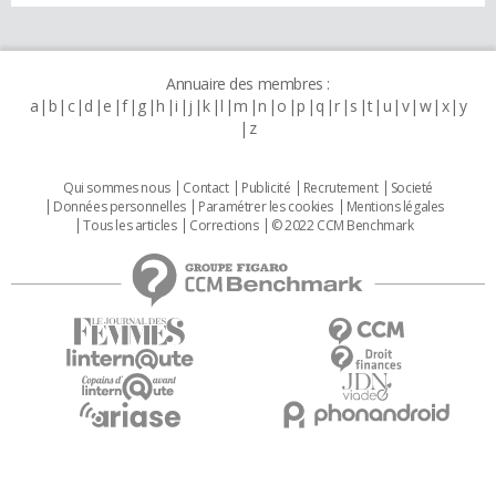
Annuaire des membres :
a
b
c
d
e
f
g
h
i
j
k
l
m
n
o
p
q
r
s
t
u
v
w
x
y
z
Qui sommes nous
Contact
Publicité
Recrutement
Societé
Données personnelles
Paramétrer les cookies
Mentions légales
Tous les articles
Corrections
© 2022 CCM Benchmark