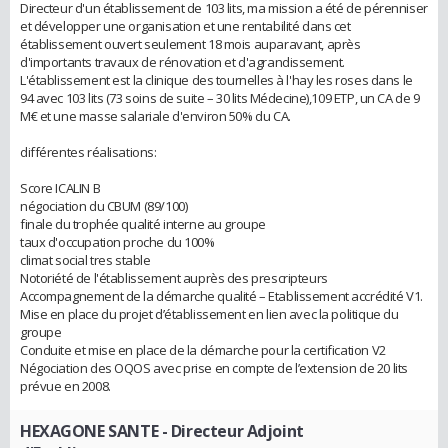
Directeur d'un établissement de 103 lits, ma mission a été de pérenniser
et développer une organisation et une rentabilité dans cet
établissement ouvert seulement 18 mois auparavant, après
d'importants travaux de rénovation et d'agrandissement.
L'établissement est la clinique des tournelles à l'hay les roses dans le
94 avec 103 lits (73 soins de suite – 30 lits Médecine),109 ETP, un CA de 9
M€ et une masse salariale d'environ 50% du CA.
différentes réalisations:
Score ICALIN B
négociation du CBUM (89/100)
finale du trophée qualité interne au groupe
taux d'occupation proche du 100%
climat social tres stable
Notoriété de l'établissement auprès des prescripteurs
Accompagnement de la démarche qualité – Etablissement accrédité V1.
Mise en place du projet d’établissement en lien avec la politique du
groupe
Conduite et mise en place de la démarche pour la certification V2
Négociation des OQOS avec prise en compte de l’extension de 20 lits
prévue en 2008.
HEXAGONE SANTE
- Directeur Adjoint