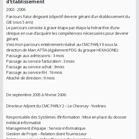
d'Etablissement
2002 - 2006
Parcours futur dirigeant (objectif devenir gérant d’un établissement du
GIE sous 5 ans)
Le parcours consiste à gravir étape par étape la hiérarchie d’une
clinique en vue d’acquérir les compétences nécessaires pour devenir
gérant.
Voici mon parcours entièrement réalisé au CMC PARLY II sous la
direction de Marc ATTIA (également PDG du groupe HEXAGONE) :
Passage aux admissions : 3 mois
Passage au service facturation : 3 mois
Passage au service achat : 3mois
Passage au service RH : 16 mois
Attaché de direction : 9 mois
De septembre 2005 à Février 2006:
Directeur Adjoint du CMC PARLY 2 – Le Chesnay - Yvelines
Responsable des Systèmes d’Information : Mise en place du dossier
médical informatisé
Management d’équipe : Service informatique
Gestion de Projet – Relation client fournisseur