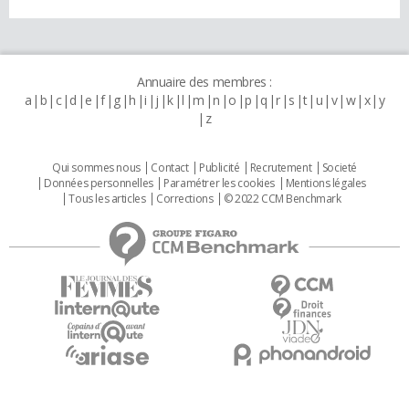
Annuaire des membres :
a
b
c
d
e
f
g
h
i
j
k
l
m
n
o
p
q
r
s
t
u
v
w
x
y
z
Qui sommes nous
Contact
Publicité
Recrutement
Societé
Données personnelles
Paramétrer les cookies
Mentions légales
Tous les articles
Corrections
© 2022 CCM Benchmark