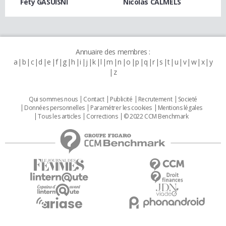
Fety GASUISNI
Nicolas CALMELS
Annuaire des membres :
a
b
c
d
e
f
g
h
i
j
k
l
m
n
o
p
q
r
s
t
u
v
w
x
y
z
Qui sommes nous
Contact
Publicité
Recrutement
Societé
Données personnelles
Paramétrer les cookies
Mentions légales
Tous les articles
Corrections
© 2022 CCM Benchmark