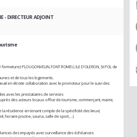
NE
- DIRECTEUR ADJOINT
tourisme
 fermeture): PLOUGONVELIN, FONT ROMEU, ILE D'OLERON, St POL de
munes et de tous les logements.
avail en étroite collaboration avec le promoteur pour le suivi des
les avec les prestataires de services
rès des acteurs locaux: office de tourisme, commerçant, mairie,
la résidence en tenant compte de la spécificité des lieux(
 horaire piscine, sauna, salle de sport, ...)
t relances des impayés avec surveillance des échéances