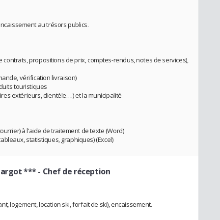
encaissement au trésors publics.
de contrats, propositions de prix, comptes-rendus, notes de services),
ande, vérification livraison)
uits touristiques
ires extérieurs, clientèle….) et la municipalité
urrier) à l’aide de traitement de texte (Word)
bleaux, statistiques, graphiques) (Excel)
Margot ***
- Chef de réception
rant, logement, location ski, forfait de ski), encaissement.