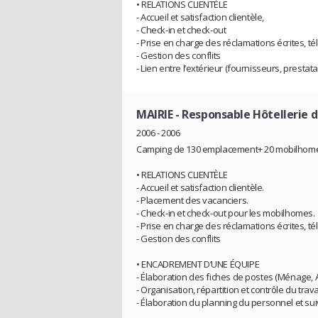
• RELATIONS CLIENTÈLE
- Accueil et satisfaction clientèle,
- Check-in et check-out
- Prise en charge des réclamations écrites, tél
- Gestion des conflits
- Lien entre l’extérieur (fournisseurs, prestat
MAIRIE
- Responsable Hôtellerie de
2006 - 2006
Camping de 130 emplacement+ 20 mobilhom
• RELATIONS CLIENTÈLE
- Accueil et satisfaction clientèle.
- Placement des vacanciers.
- Check-in et check-out pour les mobilhomes.
- Prise en charge des réclamations écrites, tél
- Gestion des conflits
• ENCADREMENT D’UNE ÉQUIPE
- Élaboration des fiches de postes (Ménage, 
- Organisation, répartition et contrôle du trava
- Élaboration du planning du personnel et sui