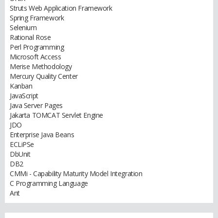
Struts Web Application Framework
Spring Framework
Selenium
Rational Rose
Perl Programming
Microsoft Access
Merise Methodology
Mercury Quality Center
Kanban
JavaScript
Java Server Pages
Jakarta TOMCAT Servlet Engine
JDO
Enterprise Java Beans
ECLiPSe
DbUnit
DB2
CMMi - Capability Maturity Model Integration
C Programming Language
Ant