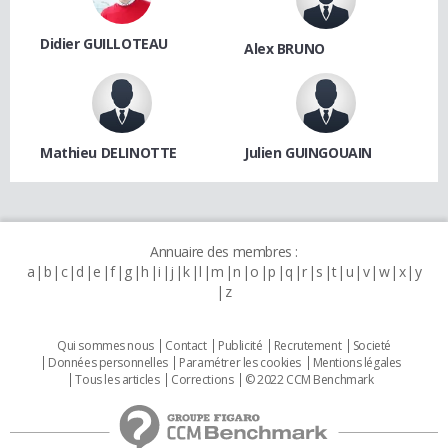
Didier GUILLOTEAU
Alex BRUNO
Mathieu DELINOTTE
Julien GUINGOUAIN
Annuaire des membres :
a
b
c
d
e
f
g
h
i
j
k
l
m
n
o
p
q
r
s
t
u
v
w
x
y
z
Qui sommes nous
Contact
Publicité
Recrutement
Societé
Données personnelles
Paramétrer les cookies
Mentions légales
Tous les articles
Corrections
© 2022 CCM Benchmark