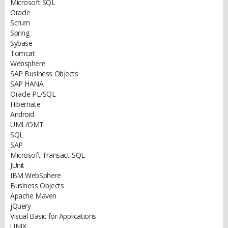
Microsoft SQL
Oracle
Scrum
Spring
Sybase
Tomcat
Websphere
SAP Business Objects
SAP HANA
Oracle PL/SQL
Hibernate
Android
UML/OMT
SQL
SAP
Microsoft Transact-SQL
JUnit
IBM WebSphere
Business Objects
Apache Maven
jQuery
Visual Basic for Applications
UNIX