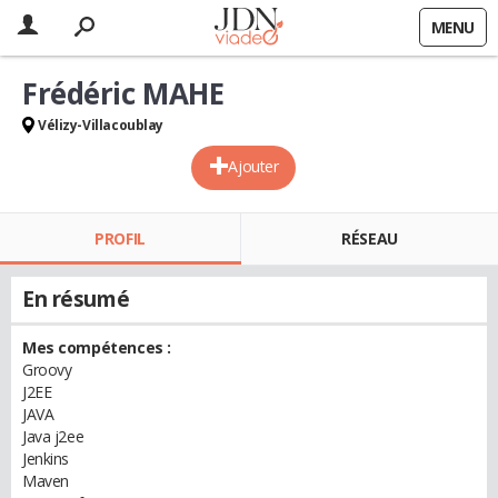
MENU
Frédéric MAHE
Vélizy-Villacoublay
Ajouter
PROFIL
RÉSEAU
En résumé
Mes compétences :
Groovy
J2EE
JAVA
Java j2ee
Jenkins
Maven