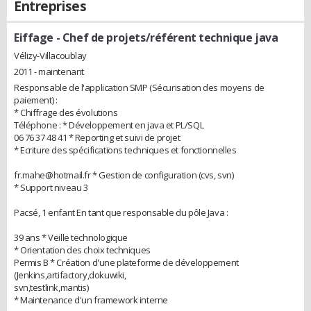
Entreprises
Eiffage
- Chef de projets/référent technique java
Vélizy-Villacoublay
2011 - maintenant
Responsable de l'application SMP (Sécurisation des moyens de
paiement) :
* Chiffrage des évolutions
Téléphone : * Développement en java et PL/SQL
06 76 37 48 41 * Reporting et suivi de projet
* Ecriture des spécifications techniques et fonctionnelles
fr.mahe@hotmail.fr * Gestion de configuration (cvs, svn)
* Support niveau 3
Pacsé, 1 enfant En tant que responsable du pôle Java :
39 ans * Veille technologique
* Orientation des choix techniques
Permis B * Création d'une plateforme de développement
(Jenkins,artifactory,dokuwiki,
svn,testlink,mantis)
* Maintenance d'un framework interne