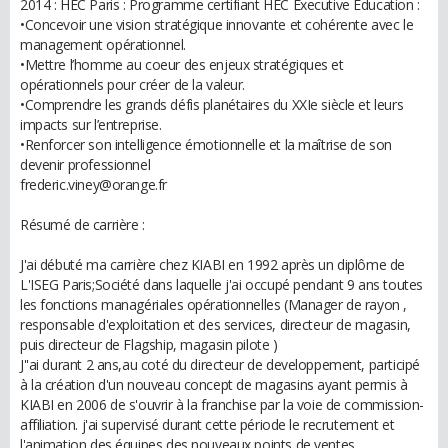
2014 : HEC Paris : Programme certifiant HEC Executive Education :
•Concevoir une vision stratégique innovante et cohérente avec le
management opérationnel.
•Mettre l’homme au coeur des enjeux stratégiques et
opérationnels pour créer de la valeur.
•Comprendre les grands défis planétaires du XXIe siècle et leurs
impacts sur l’entreprise.
•Renforcer son intelligence émotionnelle et la maîtrise de son
devenir professionnel
frederic.viney@orange.fr
Résumé de carrière :
J'ai débuté ma carrière chez KIABI en 1992 après un diplôme de
L'ISEG Paris;Société dans laquelle j'ai occupé pendant 9 ans toutes
les fonctions managériales opérationnelles (Manager de rayon ,
responsable d'exploitation et des services, directeur de magasin,
puis directeur de Flagship, magasin pilote )
J''ai durant 2 ans,au coté du directeur de developpement, participé
à la création d'un nouveau concept de magasins ayant permis à
KIABI en 2006 de s'ouvrir à la franchise par la voie de commission-
affiliation. j'ai supervisé durant cette période le recrutement et
l'animation des équipes des nouveaux points de ventes.