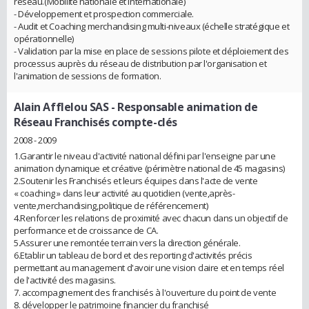
réseau.(Mobilité nationale et internationale)
- Développement et prospection commerciale.
- Audit et Coaching merchandising multi-niveaux (échelle stratégique et
opérationnelle)
- Validation par la mise en place de sessions pilote et déploiement des
processus auprès du réseau de distribution par l'organisation et
l'animation de sessions de formation.
Alain Afflelou SAS
- Responsable animation de
Réseau Franchisés compte-clés
2008 - 2009
1.Garantir le niveau d'activité national défini par l'enseigne par une
animation dynamique et créative (périmètre national de 45 magasins)
2.Soutenir les Franchisés et leurs équipes dans l'acte de vente
« coaching » dans leur activité au quotidien (vente,après-
vente,merchandising,politique de référencement)
4.Renforcer les relations de proximité avec chacun dans un objectif de
performance et de croissance de CA.
5.Assurer une remontée terrain vers la direction générale.
6.Etablir un tableau de bord et des reporting d'activités précis
permettant au management d'avoir une vision claire et en temps réel
de l'activité des magasins.
7. accompagnement des franchisés à l'ouverture du point de vente
8. développer le patrimoine financier du franchisé