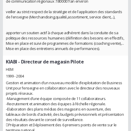
de communication régionaux :180000?/an environ
veiller au strict respect de la stratégie et de l'application des standards
de l'enseigne (Merchandising,qualité,assortiment, service client,...),
apporter un soutien actif à chaque adhérent dans la conduite de sa
politique des ressources humaines (définition des besoins en effectifs,
Mise en place et suivi de programmes de formations (coaching vente),...
Mise en place des entretiens annuels de performances).
KIABI
- Directeur de magasin Pilote
HEM
1999 - 2004
Gestion et animation d’un nouveau modèle d’exploitation de Business
Unit pour l’enseigne en collaboration avec le directeur des nouveaux
projets réseaux.
-Management d’une équipe composée de 11 collaborateurs.
-Recrutement et animation des équipes à l’échelle régionale.
-Elaboration des plans médias des magasins en ouverture, des
tableaux de bords d’activité, des budgets prévisionnels et présentation
des résultats devant le conseil de surveillance.
Préparation et Déploiement des 6 premiers points de vente sur le
territoire national.