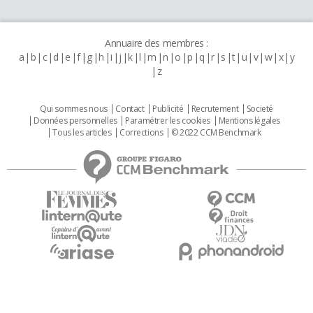
Annuaire des membres :
a
b
c
d
e
f
g
h
i
j
k
l
m
n
o
p
q
r
s
t
u
v
w
x
y
z
Qui sommes nous
Contact
Publicité
Recrutement
Societé
Données personnelles
Paramétrer les cookies
Mentions légales
Tous les articles
Corrections
© 2022 CCM Benchmark