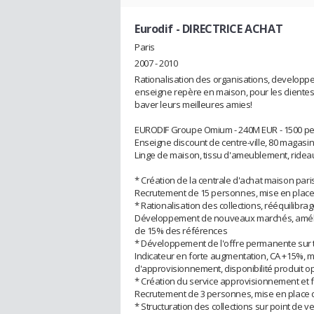
Eurodif
- DIRECTRICE ACHAT
Paris
2007 - 2010
Rationalisation des organisations, developpe
enseigne repère en maison, pour les clientes 
baver leurs meilleures amies!
EURODIF Groupe Omium - 240M EUR - 1500 p
Enseigne discount de centre-ville, 80 magasin
Linge de maison, tissu d'ameublement, rideau
* Création de la centrale d'achat maison pari
Recrutement de 15 personnes, mise en place
* Rationalisation des collections, rééquilibrag
Développement de nouveaux marchés, amélior
de 15% des références
* Développement de l'offre permanente sur t
Indicateur en forte augmentation, CA +15%,
d'approvisionnement, disponibilité produit o
* Création du service approvisionnement et 
Recrutement de 3 personnes, mise en place 
* Structuration des collections sur point de v