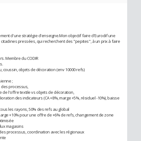
ment d'une stratégie d'enseigne.Mon objectif faire d'Eurodif une
citadines pressées, qui recherchent des "pepites", à un prix à faire
ers. Membre du CODIR
s.
, coussin, objets de décoration (env 10000 refs)
sienne ;
 des processus,
e de l'offre textile vs objets de décoration,
ation des indicateurs (CA +8%, marge +5%, résiduel -10%), baisse
ous les rayons, 50% des refs au global
 marge +10% pour une offre de +6% de refs, changement de zone
ptimisée
flux magasins
des processus, coordination avec les régionaux
ente