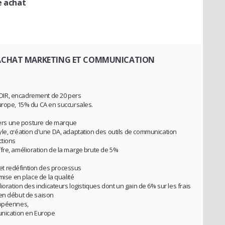
e achat
E ACHAT MARKETING ET COMMUNICATION
DIR, encadrement de 20 pers
urope, 15% du CA en succursales.
 vers une posture de marque
le, création d'une DA, adaptation des outils de communication
ctions
fre, amélioration de la marge brute de 5%
t redéfintion des processus
mise en place de la qualité
ioration des indicateurs logistiques dont un gain de 6% sur les frais
 en début de saison
ropéennes,
unication en Europe