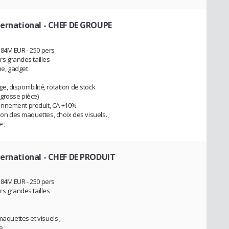
ternational
- CHEF DE GROUPE
 84M EUR - 250 pers
rs grandes tailles
e, gadget
 disponibilité, rotation de stock
 grosse pièce)
onnement produit, CA +10%
ion des maquettes, choix des visuels. ;
 ;
ternational
- CHEF DE PRODUIT
 84M EUR - 250 pers
rs grandes tailles
maquettes et visuels ;
 ;