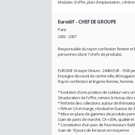
Modules d'offre, plan d'implantation, cohérenc
Eurodif
- CHEF DE GROUPE
Paris
2002 - 2007
Responsable du rayon confection femme et 
personnes (dont 7 chefs de produits).
EURODIF Groupe Omium - 240M EUR - 1500 p
Enseigne discount de centre-ville, 80 magasin
Rayon confection et lingerie femme, homme, e
* Evolution d'une position de soldeur vers u
Structuration de l'offre, remise à niveau des 
* Refonte des collections autour de thémati
+16% en CA et marge, résiduel en baisse de 
* Mise en place de gammes de produits per
Gain de parts de marché, CA +20%, qualité et 
* Constitution d'un parc de fournisseurs fiable
Gain de 10 jours de livraison en moyenne