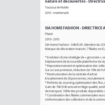
nature et decouvertes
- Directric
Toussus-le-Noble
2015 - maintenant
SIA HOME FASHION
- DIRECTRIC
Plaisir
2010 - 2015
SIA Home Fashion - 50M EUR , Membre du CO
Marque de décoration maison, 7 filiales en E
* Evolution d'une stratégie de « grossiste »,
Déploiement de la nouvelle plateforme de sty
* Repositionnement et optimisation des colle
Sur un axe premium, réduction de 10% de l'of
* Restructuration de la centrale d'achat
Encadrement de 20 personnes, recrutement e
* Refonte du sourcing, optimisation des flux, 
Gain de 70K EUR annuel en litige qualité, amél
de transport, 100% des produits disponibles
* Coordination des filiales commerciales eu
Uniformisation des collections et de la comm