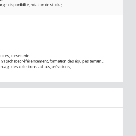
, disponibilité, rotation de stock. ;
ires, corsetterie.
91 (achat et référencement, formation des équipes terrain). ;
age des collections, achats, prévisions ;