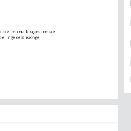
minaire- senteur-bougies-meuble
le- linge de lit-éponge