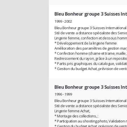
Bleu Bonheur groupe 3 Suisses In
1999 - 2002
Bleu Bonheur groupe 3 Suisses International
Sté de vente a distance spécialiste des Senio
Lingerie femme, confection et dessous homm
* Développement de la lingerie femme
Amélioration des paramètres de gestion marge,
* Confection homme (chaine et trame, maille,
Redressement du rayon, grâce à un repositi
* Partis pris graphiques du catalogue, validat
* Gestion du budget Achat, prévision de vente
Bleu Bonheur groupe 3 Suisses In
1996 - 1999
Bleu Bonheur groupe 3 Suisses International
Sté de vente a distance spécialiste des Senio
Lingerie femme Achat,
* Montage des collections, ;
* Participation au shooting photo, Validation 
* Gestion du budget Achat, prévision de vente