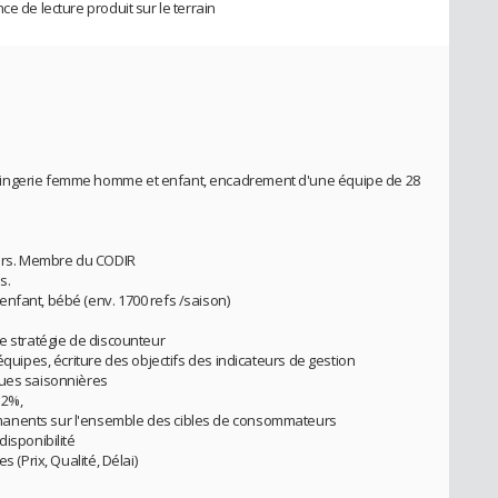
e de lecture produit sur le terrain
lingerie femme homme et enfant, encadrement d'une équipe de 28
ers. Membre du CODIR
s.
nfant, bébé (env. 1700 refs /saison)
ne stratégie de discounteur
équipes, écriture des objectifs des indicateurs de gestion
ques saisonnières
32%,
manents sur l'ensemble des cibles de consommateurs
disponibilité
s (Prix, Qualité, Délai)