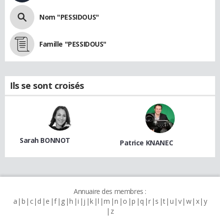
Nom "PESSIDOUS"
Famille "PESSIDOUS"
Ils se sont croisés
Sarah BONNOT
Patrice KNANEC
Annuaire des membres :
a
b
c
d
e
f
g
h
i
j
k
l
m
n
o
p
q
r
s
t
u
v
w
x
y
z