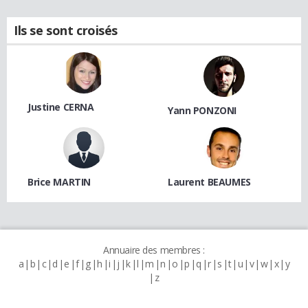
Ils se sont croisés
Justine CERNA
Yann PONZONI
Brice MARTIN
Laurent BEAUMES
Annuaire des membres :
a
b
c
d
e
f
g
h
i
j
k
l
m
n
o
p
q
r
s
t
u
v
w
x
y
z