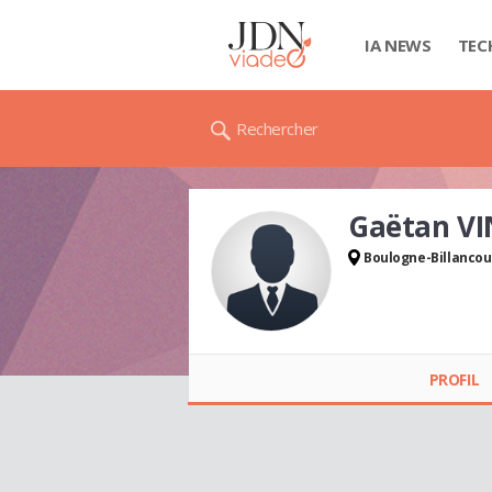
IA NEWS
TEC
Rechercher
Gaëtan V
Boulogne-Billancou
Gaëtan
VINCENDEAU
PROFIL