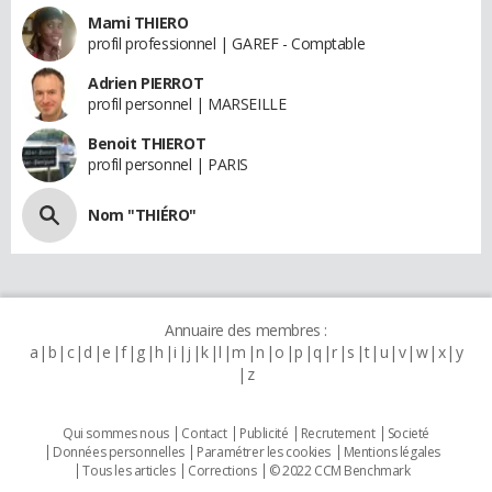
Mami THIERO
profil professionnel | GAREF - Comptable
Adrien PIERROT
profil personnel | MARSEILLE
Benoit THIEROT
profil personnel | PARIS
Nom "THIÉRO"
Annuaire des membres :
a
b
c
d
e
f
g
h
i
j
k
l
m
n
o
p
q
r
s
t
u
v
w
x
y
z
Qui sommes nous
Contact
Publicité
Recrutement
Societé
Données personnelles
Paramétrer les cookies
Mentions légales
Tous les articles
Corrections
© 2022 CCM Benchmark