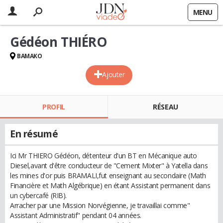
MENU
Gédéon THIÉRO
BAMAKO
Ajouter
PROFIL
RÉSEAU
En résumé
Ici Mr THIERO Gédéon, détenteur d'un BT en Mécanique auto
Diesel,avant d'être conducteur de "Cement Mixter" à Yatella dans
les mines d'or puis BRAMALI,fut enseignant au secondaire (Math
Financière et Math Algébrique) en étant Assistant permanent dans
un cybercafé (RIB).
Arracher par une Mission Norvégienne, je travaillai comme"
Assistant Administratif" pendant 04 années.