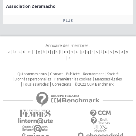
Association Zeromacho
PLUS
Annuaire des membres :
a
b
c
d
e
f
g
h
i
j
k
l
m
n
o
p
q
r
s
t
u
v
w
x
y
z
Qui sommes nous
Contact
Publicité
Recrutement
Societé
Données personnelles
Paramétrer les cookies
Mentions légales
Tous les articles
Corrections
© 2022 CCM Benchmark