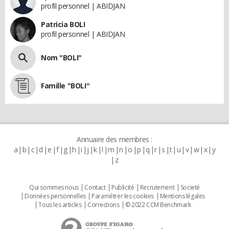
profil personnel | ABIDJAN
Patricia BOLI
profil personnel | ABIDJAN
Nom "BOLI"
Famille "BOLI"
Annuaire des membres :
a
b
c
d
e
f
g
h
i
j
k
l
m
n
o
p
q
r
s
t
u
v
w
x
y
z
Qui sommes nous
Contact
Publicité
Recrutement
Societé
Données personnelles
Paramétrer les cookies
Mentions légales
Tous les articles
Corrections
© 2022 CCM Benchmark