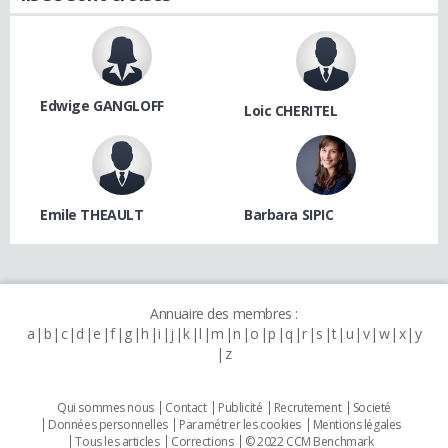
Edwige GANGLOFF
Loic CHERITEL
Emile THEAULT
Barbara SIPIC
Annuaire des membres :
a
b
c
d
e
f
g
h
i
j
k
l
m
n
o
p
q
r
s
t
u
v
w
x
y
z
Qui sommes nous
Contact
Publicité
Recrutement
Societé
Données personnelles
Paramétrer les cookies
Mentions légales
Tous les articles
Corrections
© 2022 CCM Benchmark